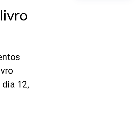
livro
mentos
ivro
 dia 12,